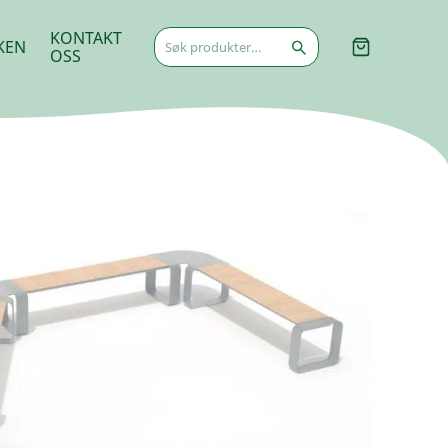
Søk
KONTAKT
KEN
etter:
OSS