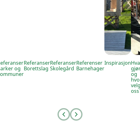
eferanser
Referanser
Referanser
Referenser
Inspirasjon
Hva
arker og
Borettslag
Skolegård
Barnehager
gjør
kommuner
og
hvo
vel
oss
Prev
Next