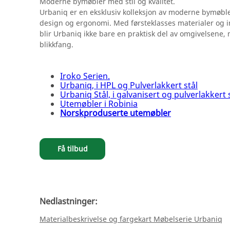
Moderne bymøbler med stil og kvalitet.
Urbaniq er en eksklusiv kolleksjon av moderne bymøble
design og ergonomi. Med førsteklasses materialer og i
blir Urbaniq ikke bare en praktisk del av omgivelsene,
blikkfang.
Iroko Serien.
Urbaniq, i HPL og Pulverlakkert stål
Urbaniq Stål, i galvanisert og pulverlakkert 
Utemøbler i Robinia
Norskproduserte utemøbler
Få tilbud
Nedlastninger:
Materialbeskrivelse og fargekart Møbelserie Urbaniq