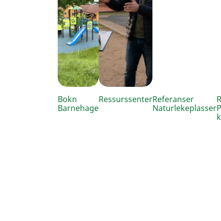
Bokn
Ressurssenter
Referanser
R
Barnehage
Naturlekeplasser
P