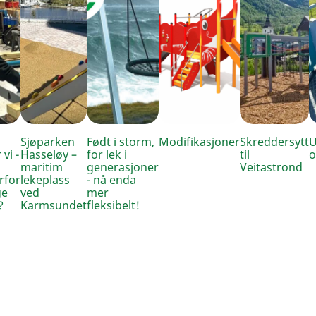
Sjøparken
Født i storm,
Modifikasjoner
Skreddersytt
U
 vi -
Hasseløy –
for lek i
til
o
maritim
generasjoner
Veitastrond
rfor
lekeplass
- nå enda
ge
ved
mer
?
Karmsundet
fleksibelt!