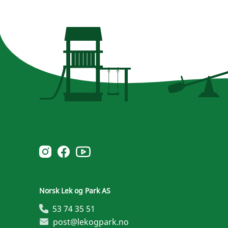
Norsk Leg & Park youtube
Norsk Leg & Park instagram
Norsk Leg & Park facebook
Norsk Lek og Park AS
53 74 35 51
post@lekogpark.no