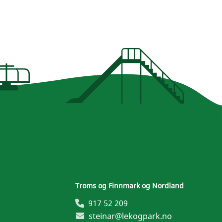
Troms og Finnmark og Nordland
917 52 209
steinar@lekogpark.no