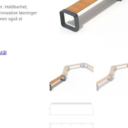
r. Holdbarhet,
nnovative løsninger
 men også et
stål