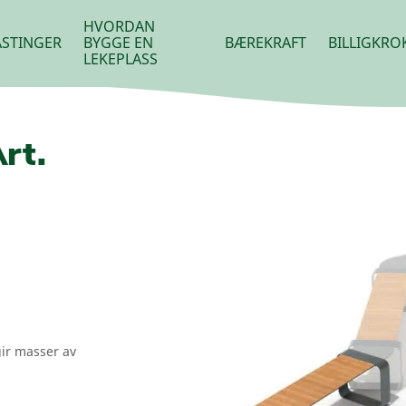
HVORDAN
STINGER
BYGGE EN
BÆREKRAFT
BILLIGKRO
LEKEPLASS
rt.
ir masser av