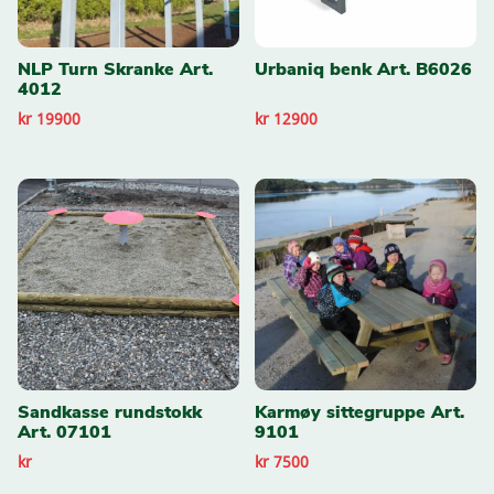
NLP Turn Skranke Art.
Urbaniq benk Art. B6026
4012
kr 19900
kr 12900
Sandkasse rundstokk
Karmøy sittegruppe Art.
Art. 07101
9101
kr
kr 7500