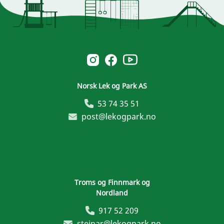
Norsk Leg & Park youtube
Norsk Leg & Park instagram
Norsk Leg & Park facebook
Norsk Lek og Park AS
53 74 35 51
post@lekogpark.no
Troms og Finnmark og
Nordland
917 52 209
steinar@lekogpark.no