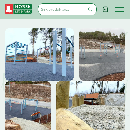
Søk
etter: