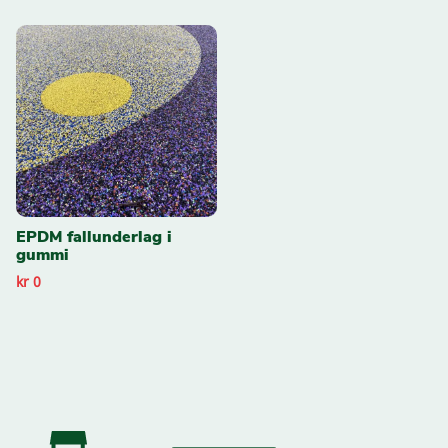
EPDM fallunderlag i
gummi
kr 0