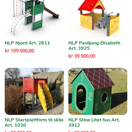
NLP Njord Art. 2611
NLP Paviljong Elisabeth
Art. 3925
kr
109 000,00
kr
39 900,00
NLP Startplattform til sklie
NLP Stine Litet hus Art.
Art. 1030
3912