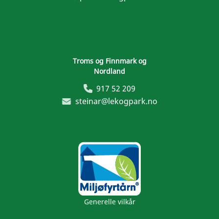
Troms og Finnmark og
Nordland
917 52 209
steinar@lekogpark.no
Generelle vilkår