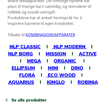
andre lekeapparater. De romslige hyttene har
plass til mange barn samtidig, og stimulerer til
rollelek og sosialt samspill.
Produktene har et enkelt formspråk for å
inspirere barnene til egen kreativitet.
Tilbake til
KOMBINASJONSAPPARATER
NLP CLASSIC
I
NLP MODERN
I
NLP BORG
I
MISSION
I
ACTIVE
I
MEGA
I
ORGANIC
I
ELLIPSUM
I
MINI
I
DINO
I
FLORA
I
ECO WOOD
I
AQUARIUS
I
KINGLO
I
ROBINIA
Se alle produkter