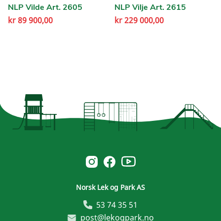
NLP Vilde Art. 2605
NLP Vilje Art. 2615
kr
89 900,00
kr
229 000,00
Norsk Leg & Park youtube
Norsk Leg & Park instagram
Norsk Leg & Park facebook
Norsk Lek og Park AS
53 74 35 51
post@lekogpark.no