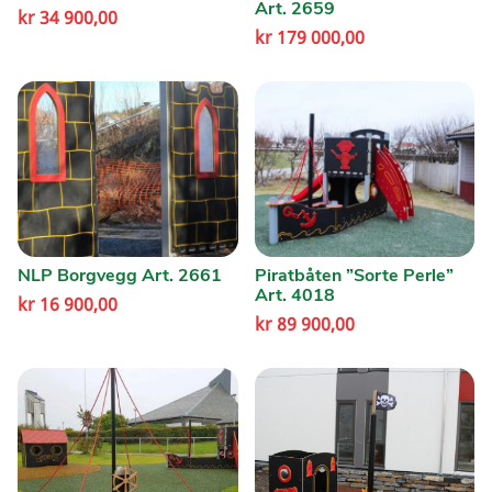
Art. 2659
kr
34 900,00
kr
179 000,00
NLP Borgvegg Art. 2661
Piratbåten ”Sorte Perle”
Art. 4018
kr
16 900,00
kr
89 900,00