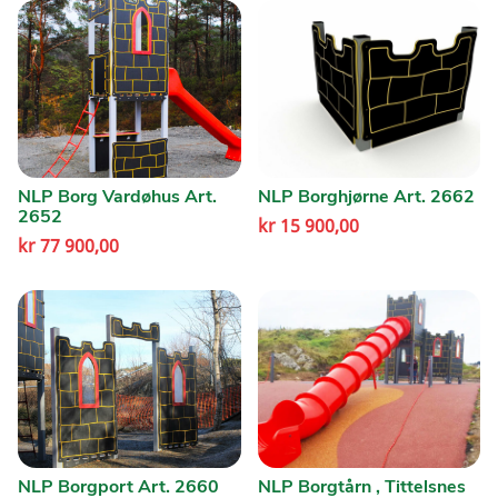
NLP Borg Vardøhus Art.
NLP Borghjørne Art. 2662
2652
kr
15 900,00
kr
77 900,00
NLP Borgport Art. 2660
NLP Borgtårn , Tittelsnes