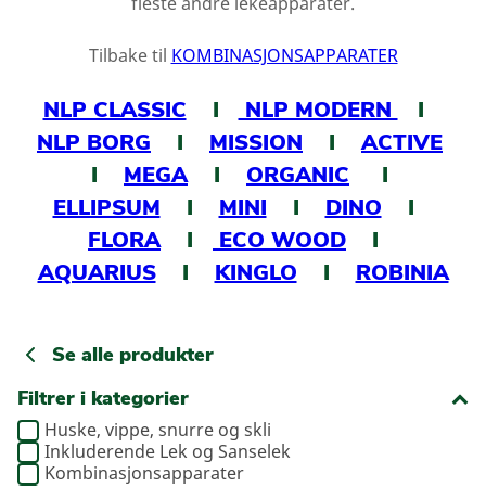
fleste andre lekeapparater.
Tilbake til
KOMBINASJONSAPPARATER
NLP CLASSIC
I
NLP MODERN
I
NLP BORG
I
MISSION
I
ACTIVE
I
MEGA
I
ORGANIC
I
ELLIPSUM
I
MINI
I
DINO
I
FLORA
I
ECO WOOD
I
AQUARIUS
I
KINGLO
I
ROBINIA
Se alle produkter
Filtrer i kategorier
Huske, vippe, snurre og skli
Inkluderende Lek og Sanselek
Kombinasjonsapparater