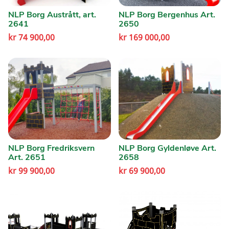
NLP Borg Austrått, art.
NLP Borg Bergenhus Art.
2641
2650
kr
74 900,00
kr
169 000,00
NLP Borg Fredriksvern
NLP Borg Gyldenløve Art.
Art. 2651
2658
kr
99 900,00
kr
69 900,00