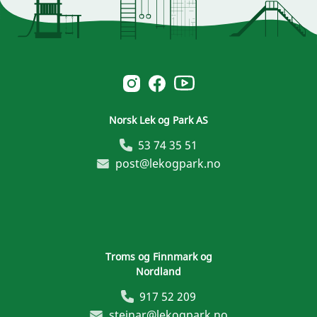
Norsk Leg & Park youtube
Norsk Leg & Park instagram
Norsk Leg & Park facebook
Norsk Lek og Park AS
53 74 35 51
post@lekogpark.no
Troms og Finnmark og
Nordland
917 52 209
steinar@lekogpark.no