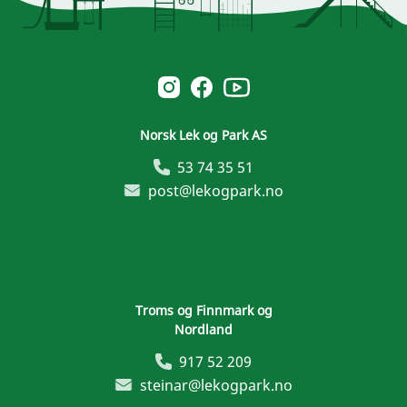
Norsk Leg & Park youtube
Norsk Leg & Park instagram
Norsk Leg & Park facebook
Norsk Lek og Park AS
53 74 35 51
post@lekogpark.no
Troms og Finnmark og
Nordland
917 52 209
steinar@lekogpark.no