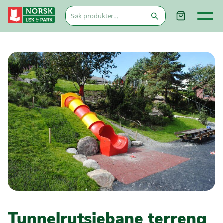
Søk
etter:
Tunnelrutsjebane terreng