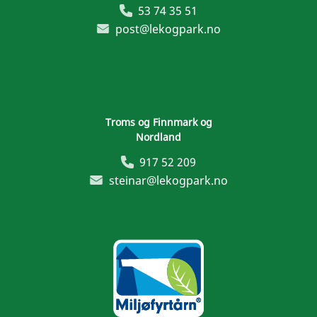
53 74 35 51
post@lekogpark.no
Troms og Finnmark og
Nordland
917 52 209
steinar@lekogpark.no