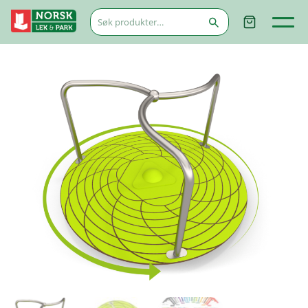
Søk
etter: