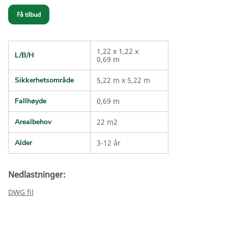
Få tilbud
1,22 x 1,22 x
L/B/H
0,69 m
Sikkerhetsområde
5,22 m x 5,22 m
Fallhøyde
0,69 m
Arealbehov
22 m2
Alder
3-12 år
Nedlastninger:
DWG fil