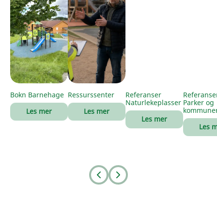
Bokn Barnehage
Ressurssenter
Referanser
Referanse
Naturlekeplasser
Parker og
kommune
Les mer
Les mer
Les mer
Les 
Prev
Next