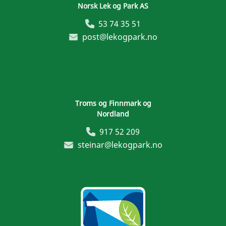
Norsk Lek og Park AS
53 74 35 51
post@lekogpark.no
Troms og Finnmark og
Nordland
917 52 209
steinar@lekogpark.no