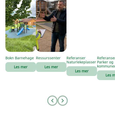
Bokn Barnehage
Ressurssenter
Referanser
Referanse
Naturlekeplasser
Parker og
kommune
Les mer
Les mer
Les mer
Les 
Prev
Next