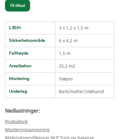
Få tilbud
L/B/H
3 x 1,2 x 1,5 m
Sikkerhetsområde
6 x 4,2 m
Fallhøyde
1,5 m
Arealbehov
25,2 m2
Montering
Støpes
Underlag
Bark/matter/støtsand
Nedlastninger:
Produktark
Monteringsanvisning
Materialspesifikasjon NLP Turn og balanse