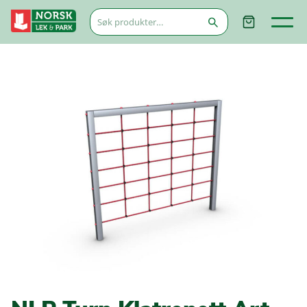
Søk
etter: