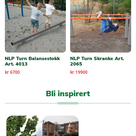
NLP Turn Balansestokk
NLP Turn Skranke Art.
Art. 4013
2065
kr 6700
kr 19900
Bli inspirert