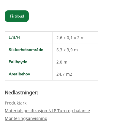
Få tilbud
L/B/H
2,6 x 0,1 x 2 m
Sikkerhetsområde
6,3 x 3,9 m
Fallhøyde
2,0 m
Arealbehov
24,7 m2
Nedlastninger:
Produktark
Materialspesifikasjon NLP Turn og balanse
Monteringsanvisning