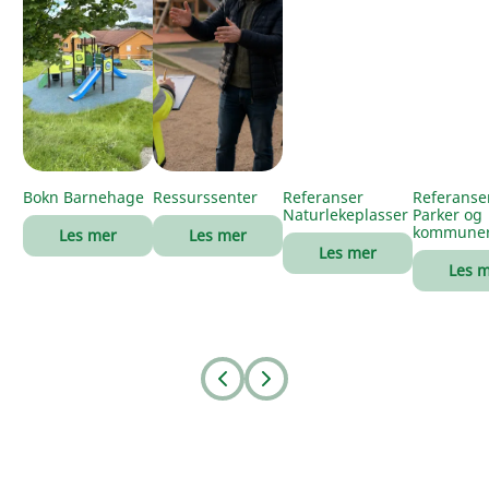
Bokn Barnehage
Ressurssenter
Referanser
Referanse
Naturlekeplasser
Parker og
kommune
Les mer
Les mer
Les mer
Les 
Prev
Next