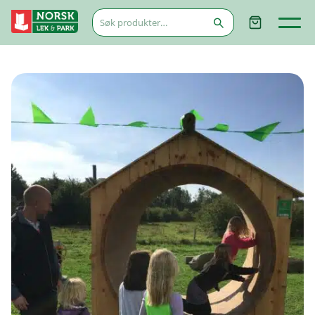
Søk
etter: