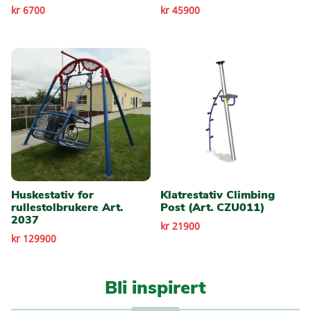
kr 6700
kr 45900
Huskestativ for
Klatrestativ Climbing
rullestolbrukere Art.
Post (Art. CZU011)
2037
kr 21900
kr 129900
Bli inspirert