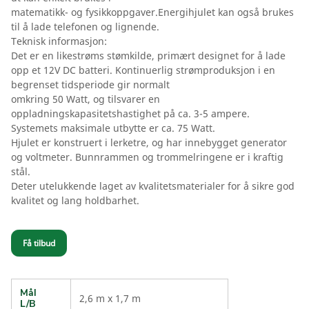
matematikk- og fysikkoppgaver.Energihjulet kan også brukes
til å lade telefonen og lignende.
Teknisk informasjon:
Det er en likestrøms stømkilde, primært designet for å lade
opp et 12V DC batteri. Kontinuerlig strømproduksjon i en
begrenset tidsperiode gir normalt
omkring 50 Watt, og tilsvarer en
oppladningskapasitetshastighet på ca. 3-5 ampere.
Systemets maksimale utbytte er ca. 75 Watt.
Hjulet er konstruert i lerketre, og har innebygget generator
og voltmeter. Bunnrammen og trommelringene er i kraftig
stål.
Deter utelukkende laget av kvalitetsmaterialer for å sikre god
kvalitet og lang holdbarhet.
Få tilbud
Mål
2,6 m x 1,7 m
L/B