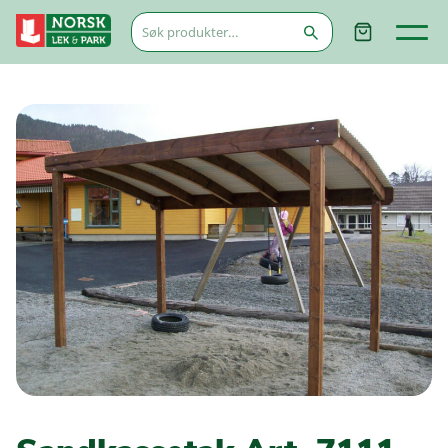
Søk
etter: