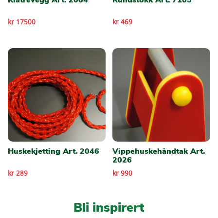
kr 17500
kr 469
Huskekjetting Art. 2046
Vippehuskehåndtak Art.
2026
kr 289
kr 990
Bli inspirert