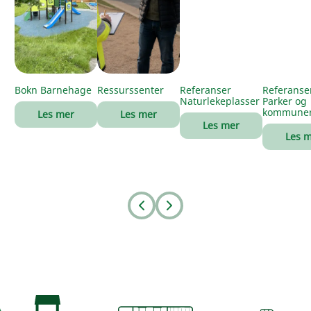
Bokn Barnehage
Ressurssenter
Referanser
Referanse
Naturlekeplasser
Parker og
kommune
Les mer
Les mer
Les mer
Les 
Prev
Next