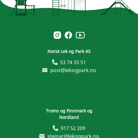
Norsk Leg & Park youtube
Norsk Leg & Park instagram
Norsk Leg & Park facebook
Norsk Lek og Park AS
53 74 35 51
post@lekogpark.no
Troms og Finnmark og
Nordland
917 52 209
steinar@lekogpark.no