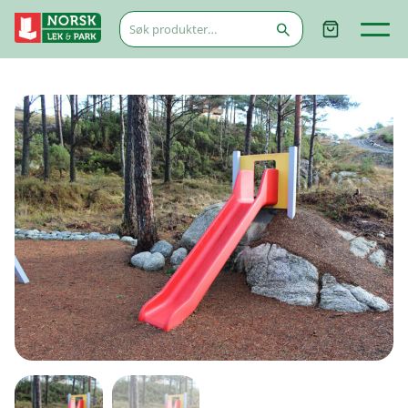
Søk
etter: