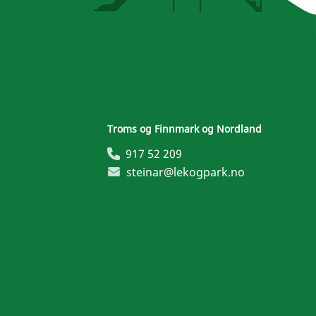
Troms og Finnmark og Nordland
917 52 209
steinar@lekogpark.no