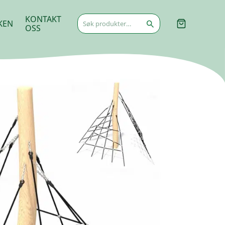
Søk
KONTAKT
KEN
etter:
OSS