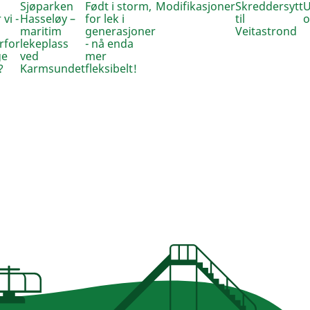
Sjøparken
Født i storm,
Modifikasjoner
Skreddersytt
U
 vi -
Hasseløy –
for lek i
til
o
maritim
generasjoner
Veitastrond
rfor
lekeplass
- nå enda
ge
ved
mer
?
Karmsundet
fleksibelt!