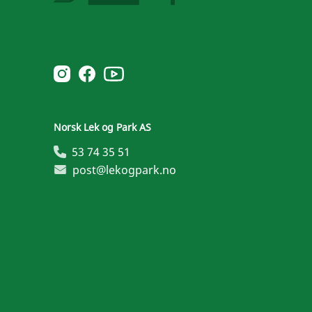
Norsk Leg & Park youtube
Norsk Leg & Park instagram
Norsk Leg & Park facebook
Norsk Lek og Park AS
53 74 35 51
post@lekogpark.no