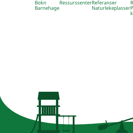
Bokn
Ressurssenter
Referanser
R
Barnehage
Naturlekeplasser
P