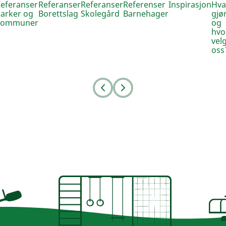
eferanser
Referanser
Referanser
Referenser
Inspirasjon
Hva
arker og
Borettslag
Skolegård
Barnehager
gjør
kommuner
og
hvo
vel
oss
Prev
Next