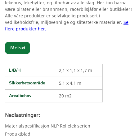
lekehus, lekehytter, og tilbehør av alle slag. Her kan barna
være pirater eller brannmenn, racerbilsjåfør eller butikkeier!
Alle våre produkter er selvfølgelig produsert i
vedlikeholdsfrie, miljøvennlige og slitesterke materialer.
Se
flere produkter her.
Få tilbud
L/B/H
2,1 x 1,1 x 1,7 m
Sikkerhetsområde
5,1 x 4,1 m
Arealbehov
20 m2
Nedlastninger:
Materialspesifikasjon NLP Rollelek serien
Produktblad