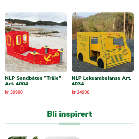
NLP Sandbåten ”Tråle”
NLP Lekeambulanse Art.
Art. 4004
4034
kr 39900
kr 34900
Bli inspirert