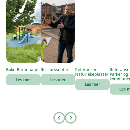
Bokn Barnehage
Ressurssenter
Referanser
Referanse
Naturlekeplasser
Parker og
kommune
Les mer
Les mer
Les mer
Les 
Prev
Next