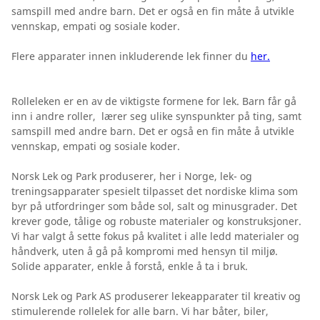
samspill med andre barn. Det er også en fin måte å utvikle
vennskap, empati og sosiale koder.
Flere apparater innen inkluderende lek finner du
her.
Rolleleken er en av de viktigste formene for lek. Barn får gå
inn i andre roller, lærer seg ulike synspunkter på ting, samt
samspill med andre barn. Det er også en fin måte å utvikle
vennskap, empati og sosiale koder.
Norsk Lek og Park produserer, her i Norge, lek- og
treningsapparater spesielt tilpasset det nordiske klima som
byr på utfordringer som både sol, salt og minusgrader. Det
krever gode, tålige og robuste materialer og konstruksjoner.
Vi har valgt å sette fokus på kvalitet i alle ledd materialer og
håndverk, uten å gå på kompromi med hensyn til miljø.
Solide apparater, enkle å forstå, enkle å ta i bruk.
Norsk Lek og Park AS produserer lekeapparater til kreativ og
stimulerende rollelek for alle barn. Vi har båter, biler,