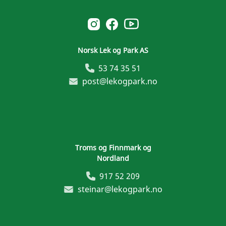
Norsk Leg & Park youtube
Norsk Leg & Park instagram
Norsk Leg & Park facebook
Norsk Lek og Park AS
53 74 35 51
post@lekogpark.no
Troms og Finnmark og
Nordland
917 52 209
steinar@lekogpark.no