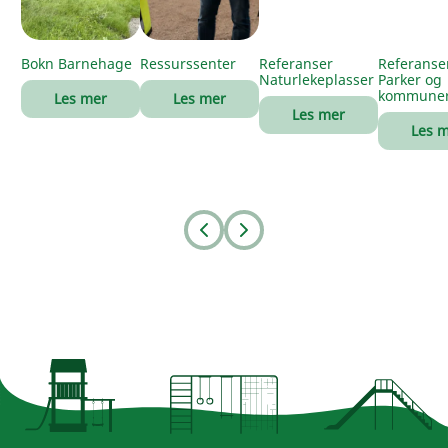
Bokn Barnehage
Ressurssenter
Referanser
Referanse
Naturlekeplasser
Parker og
kommune
Les mer
Les mer
Les mer
Les 
Prev
Next