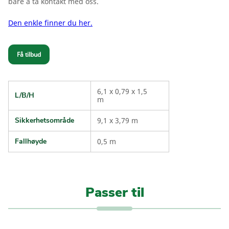
bare å ta kontakt med oss.
Den enkle finner du her.
Få tilbud
6,1 x 0,79 x 1,5
L/B/H
m
Sikkerhetsområde
9,1 x 3,79 m
Fallhøyde
0,5 m
Passer til