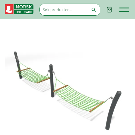
Søk
etter: