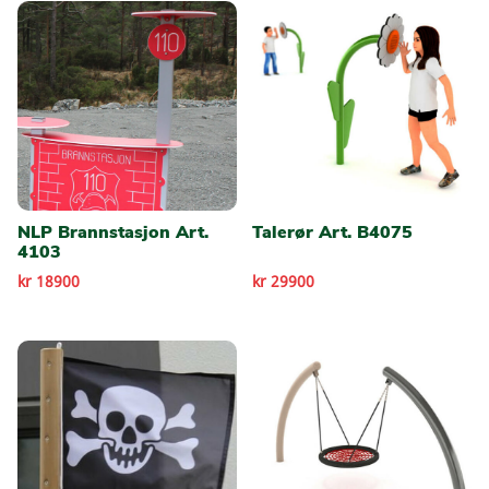
NLP Brannstasjon Art.
Talerør Art. B4075
4103
kr 18900
kr 29900