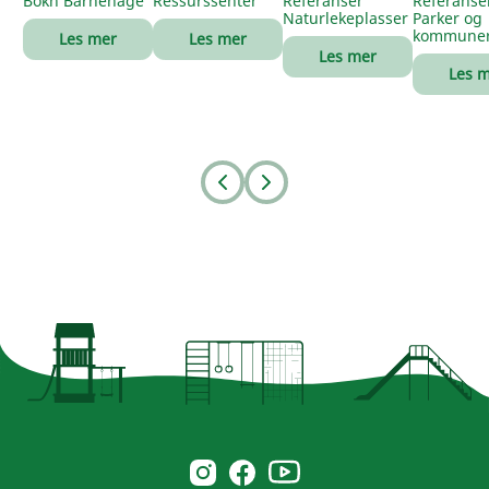
Bokn Barnehage
Ressurssenter
Referanser
Referanse
Naturlekeplasser
Parker og
kommune
Les mer
Les mer
Les mer
Les 
Prev
Next
Norsk Leg & Park youtube
Norsk Leg & Park instagram
Norsk Leg & Park facebook