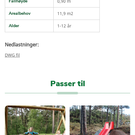
Fallhøyde
0,90 m
Arealbehov
11,9 m2
Alder
1-12 år
Nedlastninger:
DWG fil
Passer til