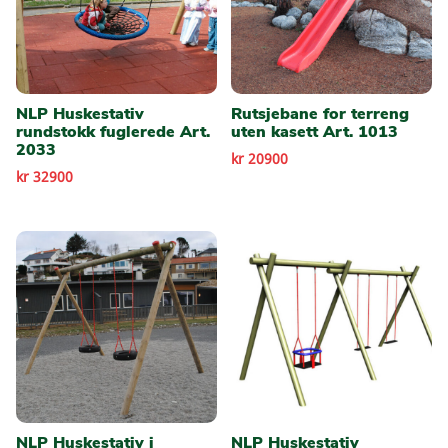
NLP Huskestativ
Rutsjebane for terreng
rundstokk fuglerede Art.
uten kasett Art. 1013
2033
kr 20900
kr 32900
NLP Huskestativ i
NLP Huskestativ