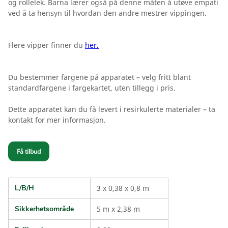
og rollelek. Barna lærer også på denne måten å utøve empati
ved å ta hensyn til hvordan den andre mestrer vippingen.
Flere vipper finner du
her.
Du bestemmer fargene på apparatet – velg fritt blant
standardfargene i fargekartet, uten tillegg i pris.
Dette apparatet kan du få levert i resirkulerte materialer – ta
kontakt for mer informasjon.
Få tilbud
L/B/H
3 x 0,38 x 0,8 m
Sikkerhetsområde
5 m x 2,38 m