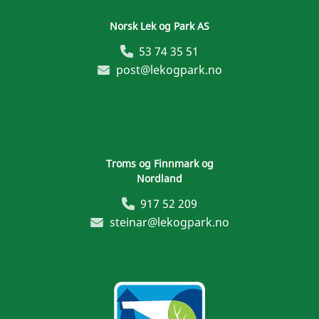
Norsk Lek og Park AS
53 74 35 51
post@lekogpark.no
Troms og Finnmark og
Nordland
917 52 209
steinar@lekogpark.no