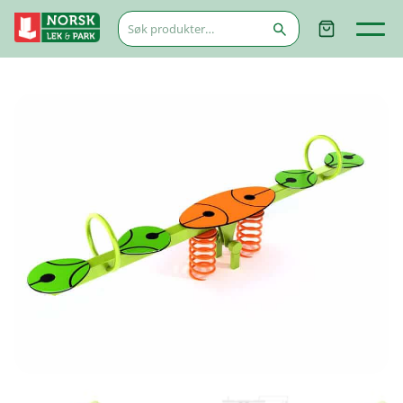
Søk
etter: