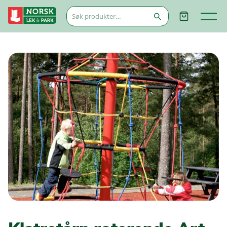
Søk
etter: