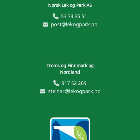
Norsk Lek og Park AS
53 74 35 51
post@lekogpark.no
Troms og Finnmark og
Nordland
917 52 209
steinar@lekogpark.no