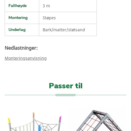
Fallhøyde
3 m
Montering
Støpes
Underlag
Bark/matter/støtsand
Nedlastninger:
Monteringsanvisning
Passer til