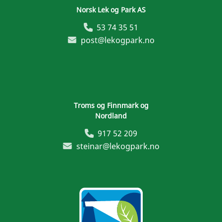
Norsk Lek og Park AS
53 74 35 51
post@lekogpark.no
Troms og Finnmark og
Nordland
917 52 209
steinar@lekogpark.no