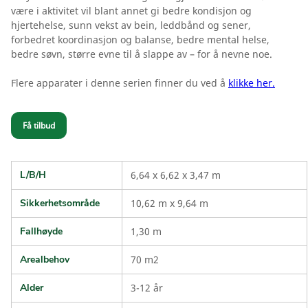
være i aktivitet vil blant annet gi bedre kondisjon og
hjertehelse, sunn vekst av bein, leddbånd og sener,
forbedret koordinasjon og balanse, bedre mental helse,
bedre søvn, større evne til å slappe av – for å nevne noe.
Flere apparater i denne serien finner du ved å
klikke her.
Få tilbud
L/B/H
6,64 x 6,62 x 3,47 m
Sikkerhetsområde
10,62 m x 9,64 m
Fallhøyde
1,30 m
Arealbehov
70 m2
Alder
3-12 år