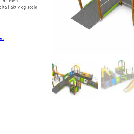
 side med
lta i aktiv og sosial
er.