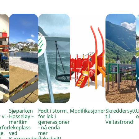
Sjøparken
Født i storm,
Modifikasjoner
Skreddersytt
U
 vi -
Hasseløy –
for lek i
til
o
maritim
generasjoner
Veitastrond
rfor
lekeplass
- nå enda
ge
ved
mer
?
Karmsundet
fleksibelt!