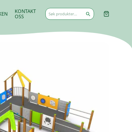
Søk
KONTAKT
KEN
etter:
OSS