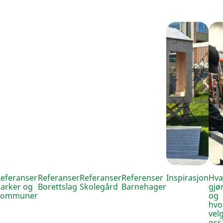
eferanser
Referanser
Referanser
Referenser
Inspirasjon
Hva
arker og
Borettslag
Skolegård
Barnehager
gjør
kommuner
og
hvo
vel
oss