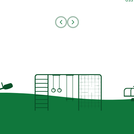
Prev
Next