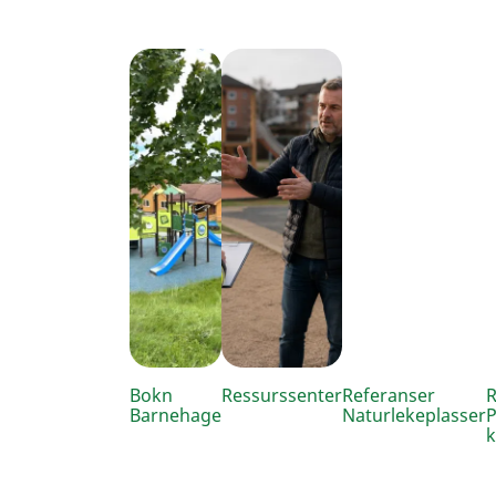
Bokn
Ressurssenter
Referanser
R
Barnehage
Naturlekeplasser
P