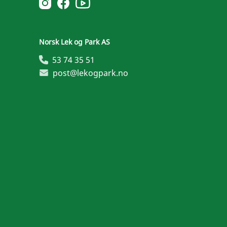
Norsk Leg & Park instagram
Norsk Leg & Park facebook
Norsk Lek og Park AS
53 74 35 51
post@lekogpark.no