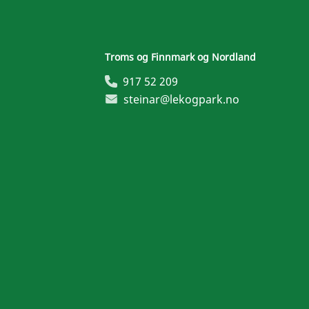
Troms og Finnmark og Nordland
917 52 209
steinar@lekogpark.no