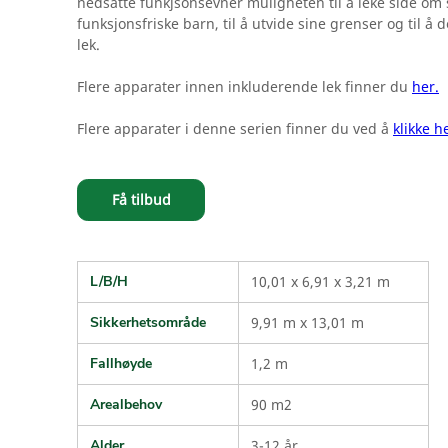
nedsatte funkjsonsevner muligheten til å leke side om
funksjonsfriske barn, til å utvide sine grenser og til å de
lek.
Flere apparater innen inkluderende lek finner du
her.
Flere apparater i denne serien finner du ved å
klikke h
Få tilbud
L/B/H
10,01 x 6,91 x 3,21 m
Sikkerhetsområde
9,91 m x 13,01 m
Fallhøyde
1,2 m
Arealbehov
90 m2
Alder
3-12 år