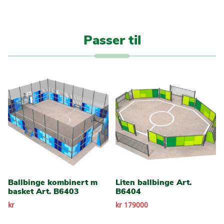
Passer til
Ballbinge kombinert m
Liten ballbinge Art.
basket Art. B6403
B6404
kr
kr 179000