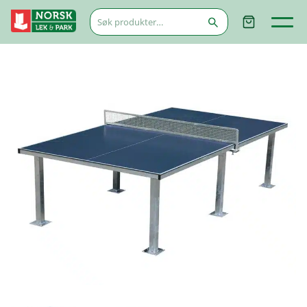
Søk
etter: