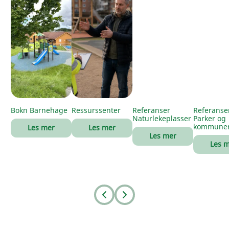
Bokn Barnehage
Ressurssenter
Referanser
Referanse
Naturlekeplasser
Parker og
kommune
Les mer
Les mer
Les mer
Les 
Prev
Next