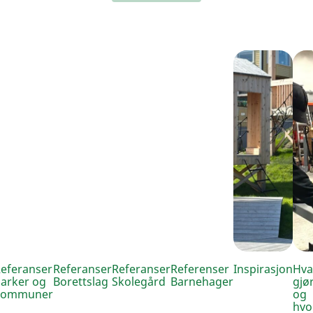
eferanser
Referanser
Referanser
Referenser
Inspirasjon
Hva
arker og
Borettslag
Skolegård
Barnehager
gjør
kommuner
og
hvo