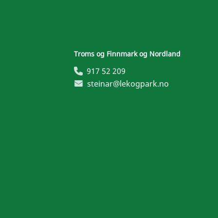
Troms og Finnmark og Nordland
917 52 209
steinar@lekogpark.no