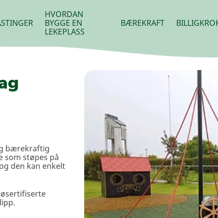
HVORDAN
STINGER
BYGGE EN
BÆREKRAFT
BILLIGKRO
LEKEPLASS
lag
g bærekraftig
de som støpes på
og den kan enkelt
øsertifiserte
lipp.