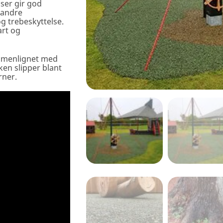
ser gir god
e andre
 trebeskyttelse.
art og
ammenlignet med
n slipper blant
rner.