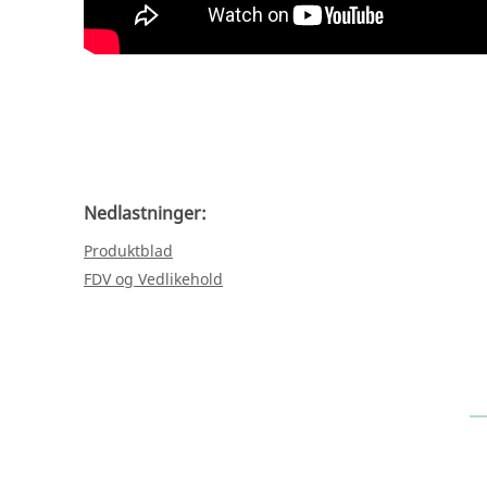
Nedlastninger:
Produktblad
FDV og Vedlikehold