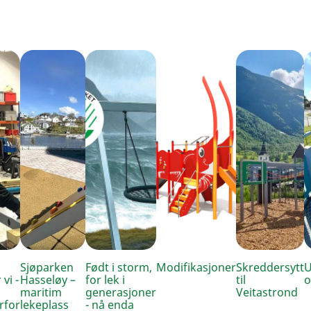
Sjøparken
Født i storm,
Modifikasjoner
Skreddersytt
U
 vi -
Hasseløy –
for lek i
til
o
maritim
generasjoner
Veitastrond
rfor
lekeplass
- nå enda