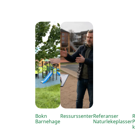
Bokn
Ressurssenter
Referanser
R
Barnehage
Naturlekeplasser
P