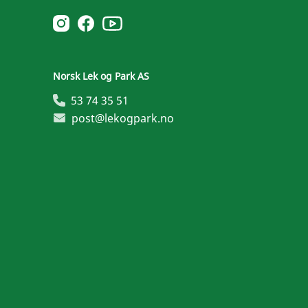
Norsk Leg & Park youtube
Norsk Leg & Park instagram
Norsk Leg & Park facebook
Norsk Lek og Park AS
53 74 35 51
post@lekogpark.no