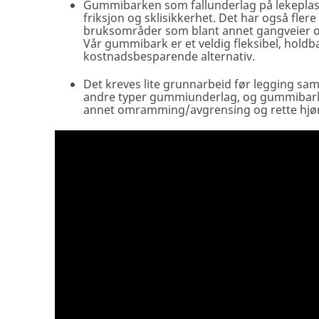
Gummibarken som fallunderlag på lekeplas
friksjon og sklisikkerhet. Det har også fler
bruksområder som blant annet gangveier og
Vår gummibark er et veldig fleksibel, holdb
kostnadsbesparende alternativ.
Det kreves lite grunnarbeid før legging s
andre typer gummiunderlag, og gummibarke
annet omramming/avgrensing og rette hjø