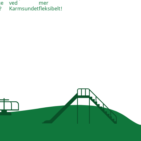
ge
ved
mer
?
Karmsundet
fleksibelt!