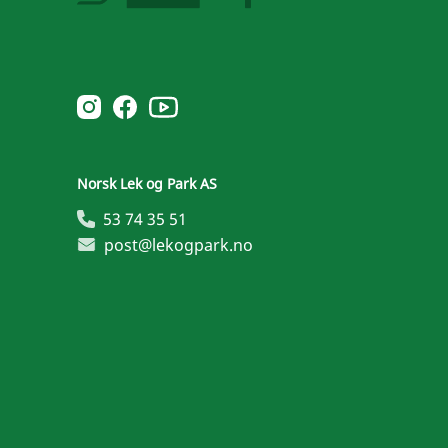
Norsk Leg & Park youtube
Norsk Leg & Park instagram
Norsk Leg & Park facebook
Norsk Lek og Park AS
53 74 35 51
post@lekogpark.no