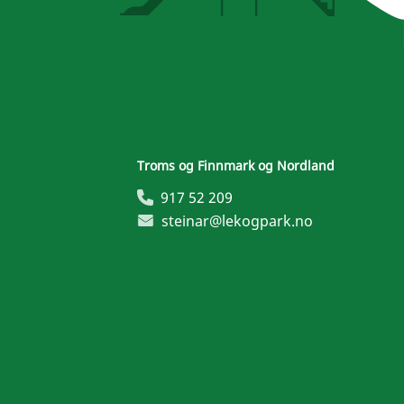
Troms og Finnmark og Nordland
917 52 209
steinar@lekogpark.no