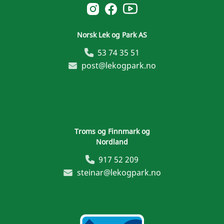
Norsk Leg & Park youtube
Norsk Leg & Park instagram
Norsk Leg & Park facebook
Norsk Lek og Park AS
53 74 35 51
post@lekogpark.no
Troms og Finnmark og
Nordland
917 52 209
steinar@lekogpark.no