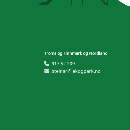
Troms og Finnmark og Nordland
917 52 209
steinar@lekogpark.no