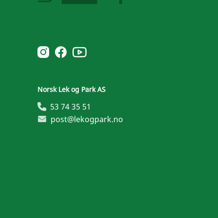
Norsk Leg & Park youtube
Norsk Leg & Park instagram
Norsk Leg & Park facebook
Norsk Lek og Park AS
53 74 35 51
post@lekogpark.no