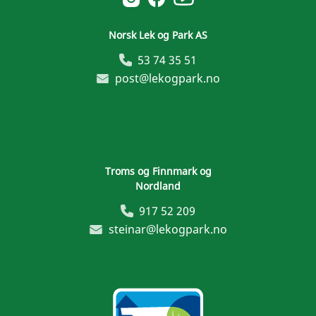
Norsk Lek og Park AS
53 74 35 51
post@lekogpark.no
Troms og Finnmark og
Nordland
917 52 209
steinar@lekogpark.no