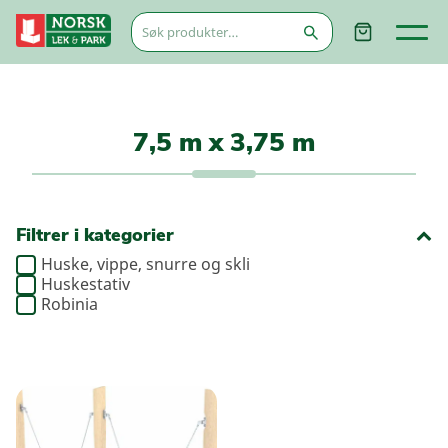
Søk
etter:
7,5 m x 3,75 m
Filtrer i kategorier
Huske, vippe, snurre og skli
Huskestativ
Robinia