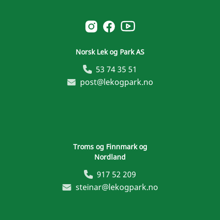
Norsk Leg & Park youtube
Norsk Leg & Park instagram
Norsk Leg & Park facebook
Norsk Lek og Park AS
53 74 35 51
post@lekogpark.no
Troms og Finnmark og
Nordland
917 52 209
steinar@lekogpark.no