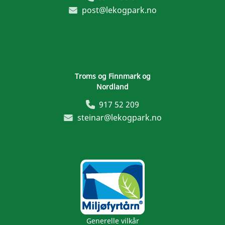
post@lekogpark.no
Troms og Finnmark og
Nordland
917 52 209
steinar@lekogpark.no
Generelle vilkår