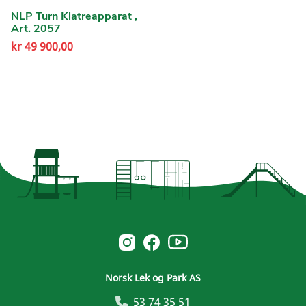
NLP Turn Klatreapparat ,
Art. 2057
kr
49 900,00
Norsk Leg & Park youtube
Norsk Leg & Park instagram
Norsk Leg & Park facebook
Norsk Lek og Park AS
53 74 35 51