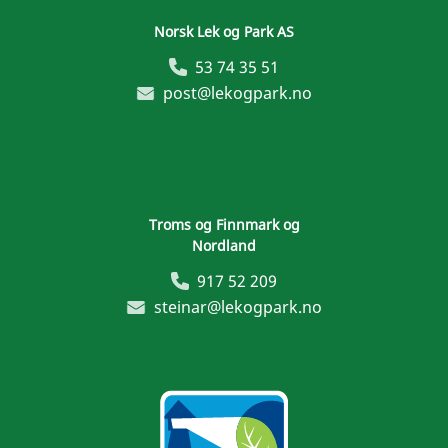
Norsk Lek og Park AS
53 74 35 51
post@lekogpark.no
Troms og Finnmark og
Nordland
917 52 209
steinar@lekogpark.no