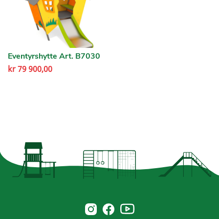
Eventyrshytte Art. B7030
kr
79 900,00
Norsk Leg & Park youtube
Norsk Leg & Park instagram
Norsk Leg & Park facebook