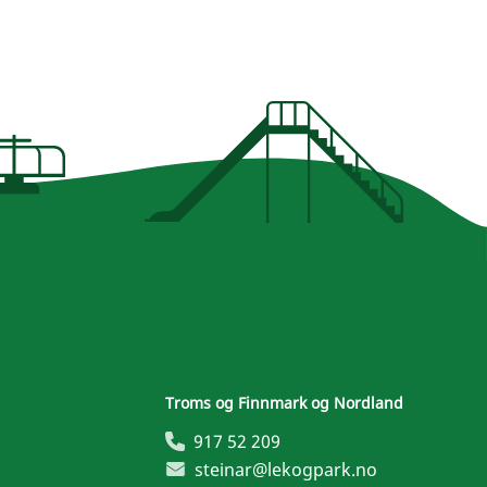
Troms og Finnmark og Nordland
917 52 209
steinar@lekogpark.no