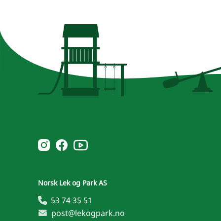
Norsk Leg & Park youtube
Norsk Leg & Park instagram
Norsk Leg & Park facebook
Norsk Lek og Park AS
53 74 35 51
post@lekogpark.no