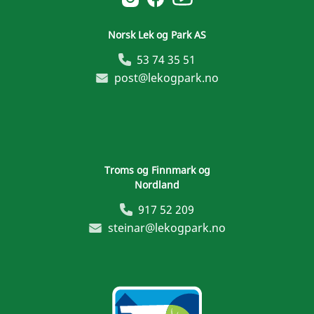
Norsk Lek og Park AS
53 74 35 51
post@lekogpark.no
Troms og Finnmark og
Nordland
917 52 209
steinar@lekogpark.no