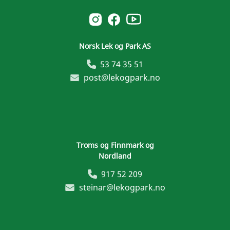
Norsk Leg & Park youtube
Norsk Leg & Park instagram
Norsk Leg & Park facebook
Norsk Lek og Park AS
53 74 35 51
post@lekogpark.no
Troms og Finnmark og
Nordland
917 52 209
steinar@lekogpark.no