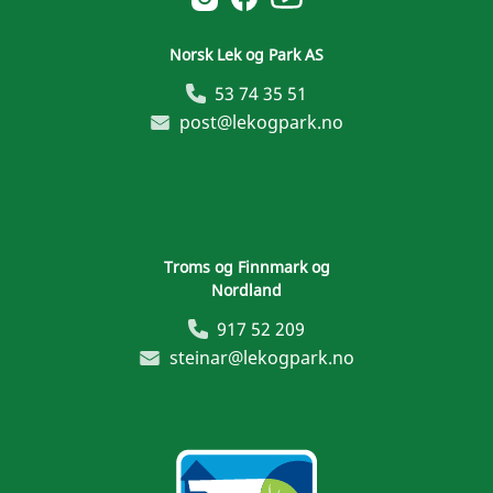
Norsk Lek og Park AS
53 74 35 51
post@lekogpark.no
Troms og Finnmark og
Nordland
917 52 209
steinar@lekogpark.no