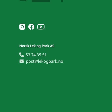
Norsk Leg & Park youtube
Norsk Leg & Park instagram
Norsk Leg & Park facebook
Norsk Lek og Park AS
53 74 35 51
post@lekogpark.no