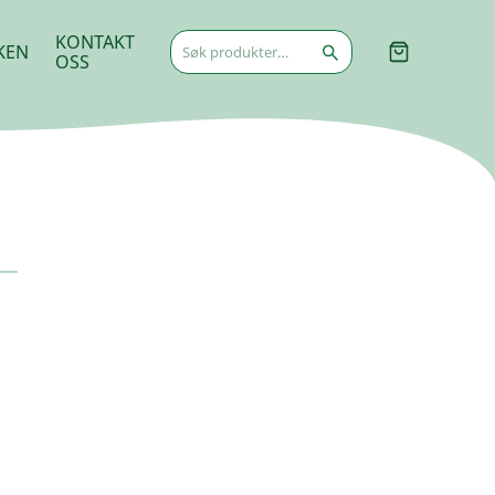
Søk
KONTAKT
KEN
etter:
OSS