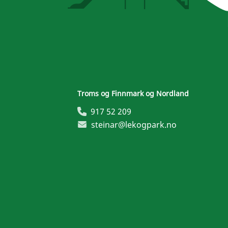
Troms og Finnmark og Nordland
917 52 209
steinar@lekogpark.no