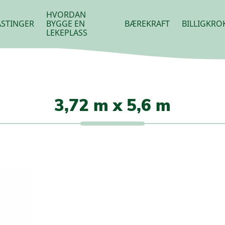
HVORDAN
STINGER
BYGGE EN
BÆREKRAFT
BILLIGKRO
LEKEPLASS
3,72 m x 5,6 m