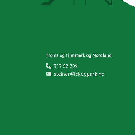
Troms og Finnmark og Nordland
917 52 209
steinar@lekogpark.no