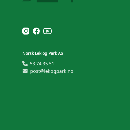
Norsk Leg & Park youtube
Norsk Leg & Park instagram
Norsk Leg & Park facebook
Norsk Lek og Park AS
53 74 35 51
post@lekogpark.no