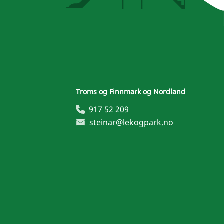
Troms og Finnmark og Nordland
917 52 209
steinar@lekogpark.no