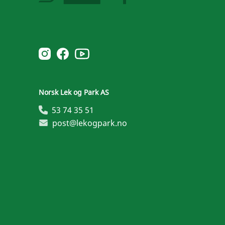
Norsk Leg & Park youtube
Norsk Leg & Park instagram
Norsk Leg & Park facebook
Norsk Lek og Park AS
53 74 35 51
post@lekogpark.no