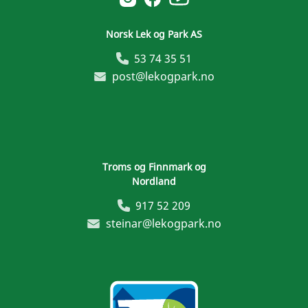
Norsk Lek og Park AS
53 74 35 51
post@lekogpark.no
Troms og Finnmark og
Nordland
917 52 209
steinar@lekogpark.no