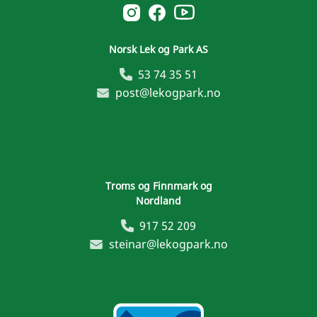
Norsk Leg & Park youtube
Norsk Leg & Park instagram
Norsk Leg & Park facebook
Norsk Lek og Park AS
53 74 35 51
post@lekogpark.no
Troms og Finnmark og
Nordland
917 52 209
steinar@lekogpark.no