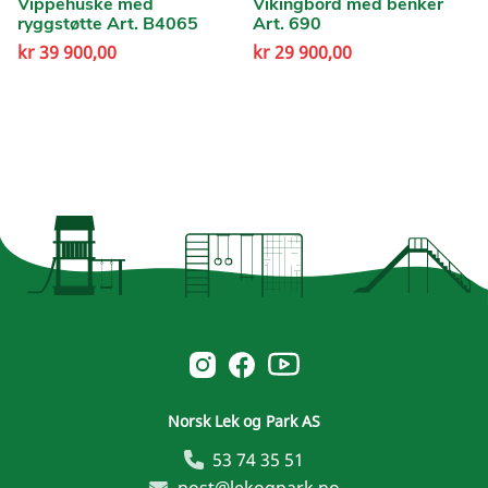
Vippehuske med
Vikingbord med benker
ryggstøtte Art. B4065
Art. 690
kr
39 900,00
kr
29 900,00
Norsk Leg & Park youtube
Norsk Leg & Park instagram
Norsk Leg & Park facebook
Norsk Lek og Park AS
53 74 35 51