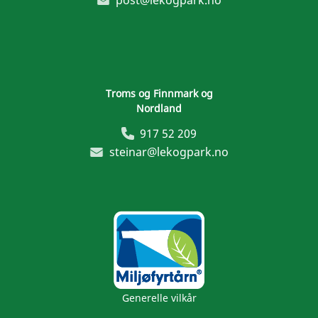
post@lekogpark.no
Troms og Finnmark og
Nordland
917 52 209
steinar@lekogpark.no
Generelle vilkår