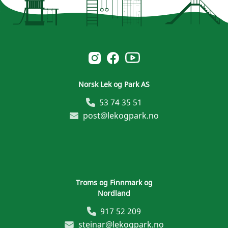
Norsk Leg & Park youtube
Norsk Leg & Park instagram
Norsk Leg & Park facebook
Norsk Lek og Park AS
53 74 35 51
post@lekogpark.no
Troms og Finnmark og
Nordland
917 52 209
steinar@lekogpark.no