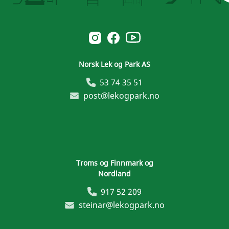
Norsk Leg & Park youtube
Norsk Leg & Park instagram
Norsk Leg & Park facebook
Norsk Lek og Park AS
53 74 35 51
post@lekogpark.no
Troms og Finnmark og
Nordland
917 52 209
steinar@lekogpark.no