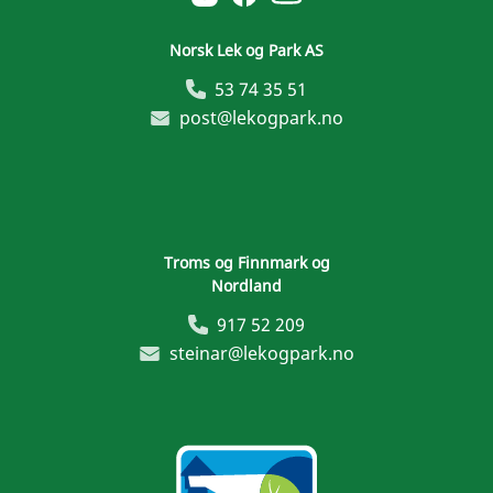
Norsk Lek og Park AS
53 74 35 51
post@lekogpark.no
Troms og Finnmark og
Nordland
917 52 209
steinar@lekogpark.no