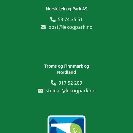
Norsk Lek og Park AS
53 74 35 51
post@lekogpark.no
Troms og Finnmark og
Nordland
917 52 209
steinar@lekogpark.no