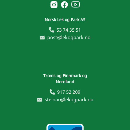
Norsk Leg & Park youtube
Norsk Leg & Park instagram
Norsk Leg & Park facebook
Norsk Lek og Park AS
53 74 35 51
post@lekogpark.no
Troms og Finnmark og
Nordland
917 52 209
steinar@lekogpark.no