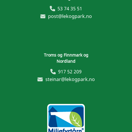
53 74 35 51
post@lekogpark.no
Troms og Finnmark og
Nordland
917 52 209
steinar@lekogpark.no