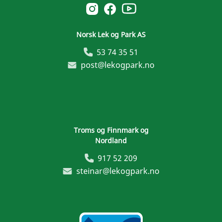
Norsk Leg & Park youtube
Norsk Leg & Park instagram
Norsk Leg & Park facebook
Norsk Lek og Park AS
53 74 35 51
post@lekogpark.no
Troms og Finnmark og
Nordland
917 52 209
steinar@lekogpark.no