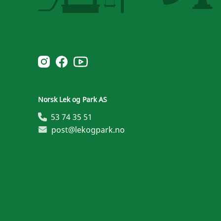
Norsk Leg & Park youtube
Norsk Leg & Park instagram
Norsk Leg & Park facebook
Norsk Lek og Park AS
53 74 35 51
post@lekogpark.no