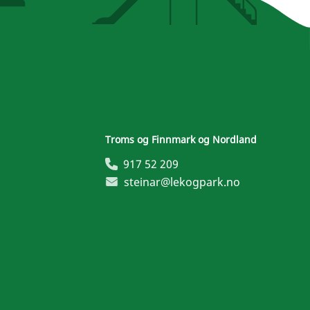
Troms og Finnmark og Nordland
917 52 209
steinar@lekogpark.no