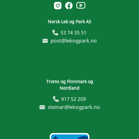
Norsk Leg & Park youtube
Norsk Leg & Park instagram
Norsk Leg & Park facebook
Norsk Lek og Park AS
53 74 35 51
post@lekogpark.no
Troms og Finnmark og
Nordland
917 52 209
steinar@lekogpark.no