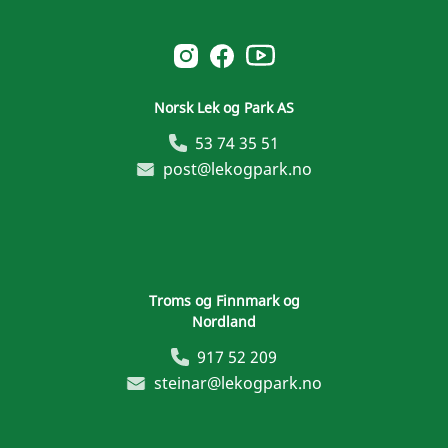
Norsk Leg & Park youtube
Norsk Leg & Park instagram
Norsk Leg & Park facebook
Norsk Lek og Park AS
53 74 35 51
post@lekogpark.no
Troms og Finnmark og
Nordland
917 52 209
steinar@lekogpark.no